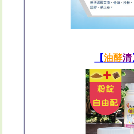
【
油酵
清