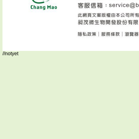
//notyet