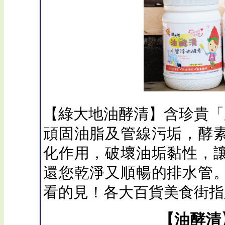
【綠大地油酵清】含珍貴「脂解
頑固油脂及管線污垢，酵
化作用，破壞油垢黏性，
還您乾淨又順暢的排水管
看的見！各大百貨美食街指
【油酵清