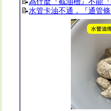
📝
為什麼『截油槽』不能『
📝
水管卡油不通，『通管條