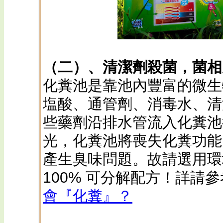
（二）、清潔劑殺菌，菌相
化糞池是靠池內豐富的微生
塩酸、通管劑、消毒水、清
些藥劑沿排水管流入化糞池
光，化糞池將喪失化糞功能
產生臭味問題。故請選用環
100% 可分解配方！詳請
會『化糞』？