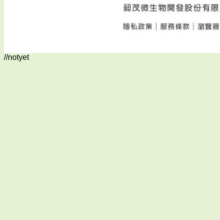
//notyet