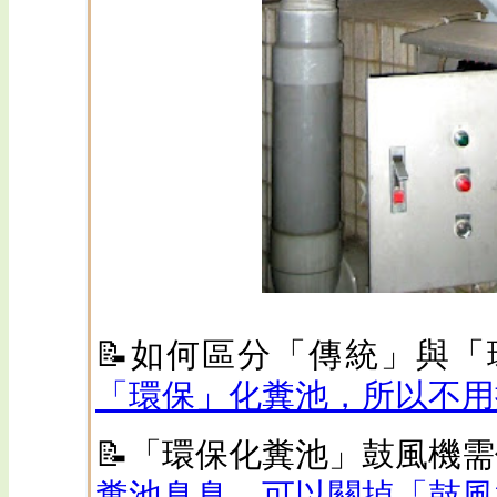
📝如何區分「傳統」與
「環保」化糞池，所以不用
📝「環保化糞池」鼓風機需
糞池臭臭，可以關掉「鼓風機