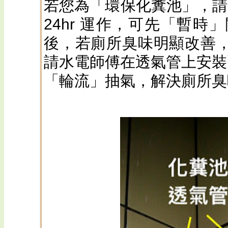
若您為「環保化糞池」，請留
24hr 運作，可先「暫
後，若廁所臭味明顯改善
請水電師傅在透氣管上安裝兩
「輪流」抽氣，解決廁所臭