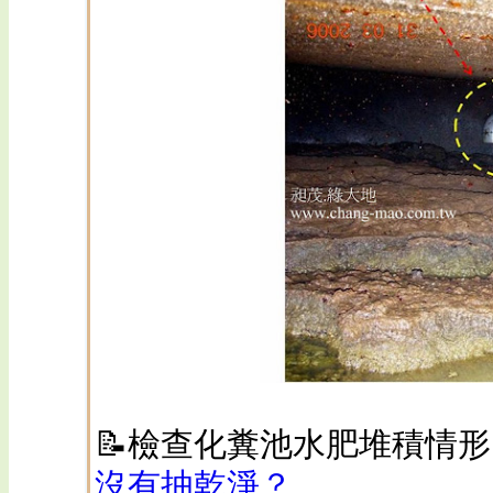
📝
檢查化糞池水肥堆積情形
沒有抽乾淨？