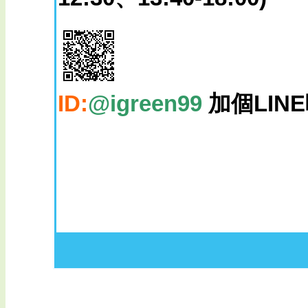
ID:
@igreen99
加個LIN