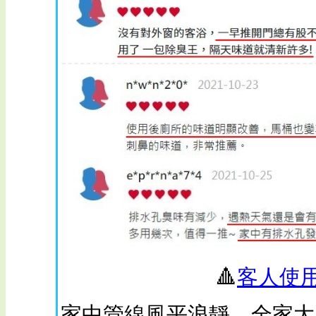
🔺
客人使
家中管線風平浪靜，全家大