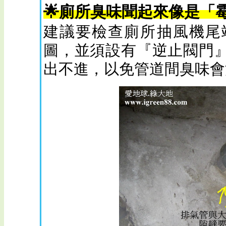
🌟廁所臭味聞起來像是「
建議要檢查廁所抽風機尾
圖，並須設有『逆止閥門
出不進，以免管道間臭味會