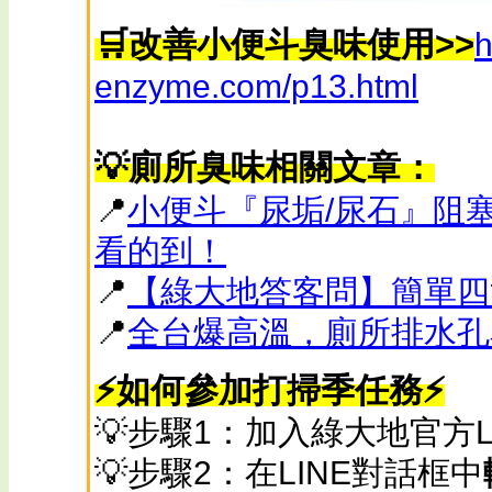
🛒改善小便斗臭味使用>>
h
enzyme.com/p13.html
💡廁所臭味相關文章：
📍
小便斗『尿垢/尿石』阻
看的到！
📍
【綠大地答客問】簡單四
📍
全台爆高溫，廁所排水孔
⚡如何參加打掃季任務⚡
💡步驟1：加入綠大地官方LI
💡步驟2：在LINE對話框中