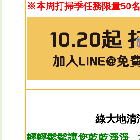
※本周打掃季任務限量50
綠大地清
輕輕鬆鬆讓您乾乾淨淨 