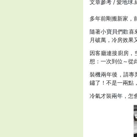
文章參考 / 愛地球
多年前剛搬新家，
隨著小寶貝們歡喜
月破萬，冷房效果
因客廳連接廚房，
想：一次到位～從
裝機兩年後，請專
鏽了！不是一兩點
冷氣才裝兩年，怎