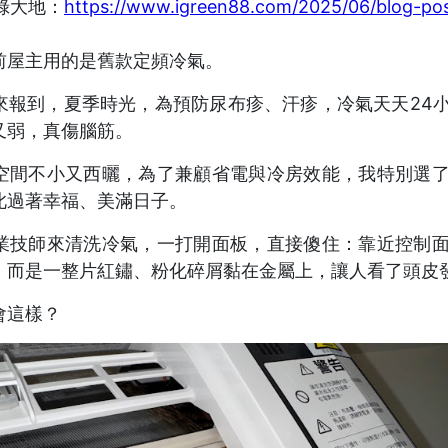
.綠大地：
https://www.igreen88.com/2025/06/blog-pos
前屋主用的是舊款定頻冷氣。
來報到，夏季時光，為預防尿布疹、汗疹，冷氣天天24
又弱，真傷腦筋。
空間不小又西曬，為了兼顧省電與冷房效能，我特別選
此過著幸福、美滿日子。
業技師來清洗冷氣，一打開面板，直接傻住：靠近控制
，而是一整片紅鏽、粉化碎屑黏在金屬上，讓人看了頭皮
會這樣？