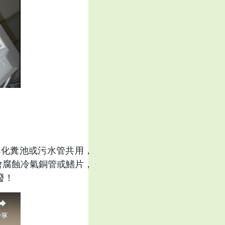
與化糞池或污水管共用，
會腐蝕冷氣銅管或鰭片，
廢！