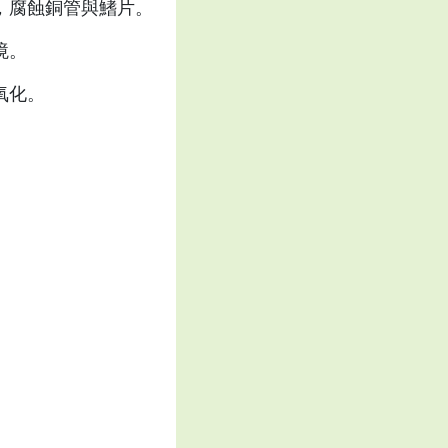
，腐蝕銅管與鰭片。
境。
氧化。