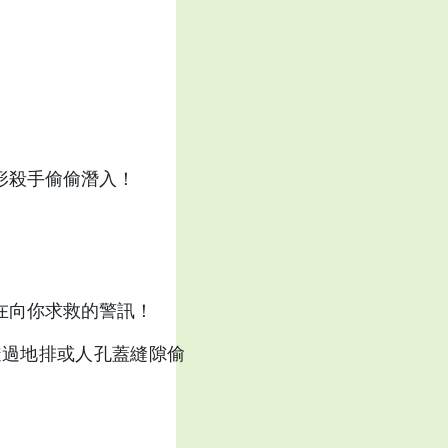
形殺手偷偷潛入！
在向你求救的警訊！
透過地排或人孔蓋縫隙偷