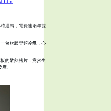
t.html
小時運轉，電費連兩年雙
了一台旗艦變頻冷氣，心
面板的散熱鰭片，竟然生
發麻。