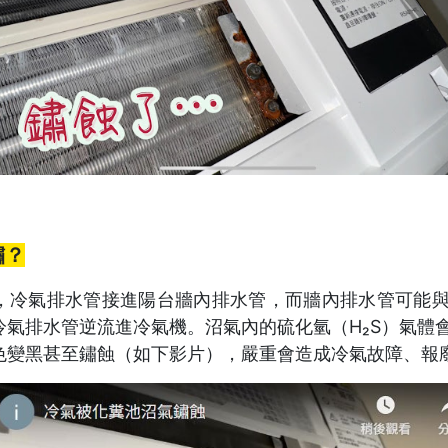
鏽？
，冷氣排水管接進陽台牆內排水管，而牆內排水管可能
冷氣排水管逆流進冷氣機。沼氣內的硫化氫（H₂S）氣體
色變黑甚至鏽蝕（如下影片），嚴重會造成冷氣故障、報