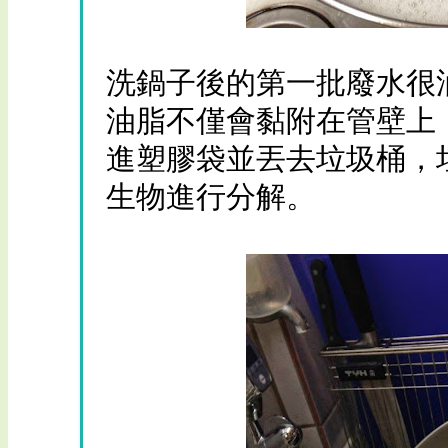
洗鍋子後的第一批廢水很
油脂不僅會黏附在管壁上
進塑膠袋並丟去垃圾桶，
生物進行分解。