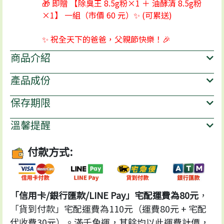
🎁 即贈 【除臭王 8.5g粉×1 ＋ 油酵清 8.5g粉
×1】 一組（市價 60 元）✨ (可累送)
✨ 祝全天下的爸爸，父親節快樂！🎉
商品介紹
產品成份
保存期限
溫馨提醒
付款方式:
「信用卡/銀行匯款/LINE Pay」宅配運費為80元
，
「貨到付款」宅配運費為110元（運費80元 + 宅配
代收費30元）。滿千免運，其餘均以此運費計價，