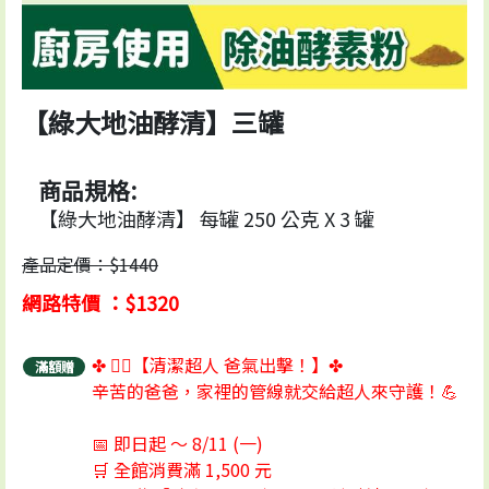
【綠大地油酵清】三罐
商品規格:
【綠大地油酵清】 每罐 250 公克 X 3 罐
產品定價：$1440
網路特價 ：$1320
✤ 🦸‍♂️【清潔超人 爸氣出擊！】✤
滿額贈
辛苦的爸爸，家裡的管線就交給超人來守護！💪
📅 即日起 ～ 8/11 (一)
🛒 全館消費滿 1,500 元