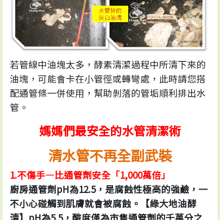
若管線中油塊太多，酵素清潔過程中所清下來的
油塊，可能會卡在小管徑或轉彎處，此時請您搭
配通管條一併使用，幫助剝落的管垢順利排出水
管。
媽媽們最安全的水管清潔術
清水管不再全副武裝
1.不傷手—比通管劑安全「1,000萬倍」
廚房通管劑pH為12.5，是腐蝕性極高的強鹼，一
不小心碰觸到肌膚就會被腐蝕。【綠大地油酵
清】pH為5.5，酸度僅為市售通管劑的千萬分之