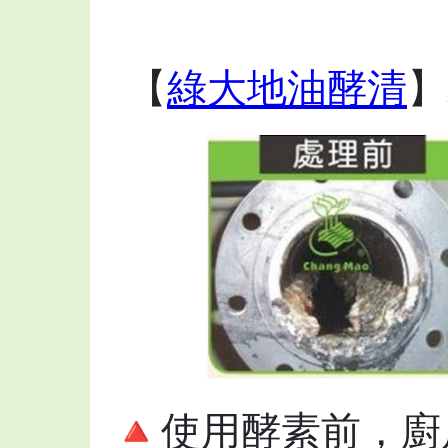
【
綠大地油酵清
】
🔺使用酵素前，