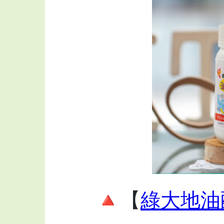
🔺【
綠大地油