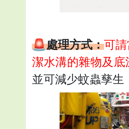
🚨處理方式：
可請
潔水溝的雜物及底
並可減少蚊蟲孳生