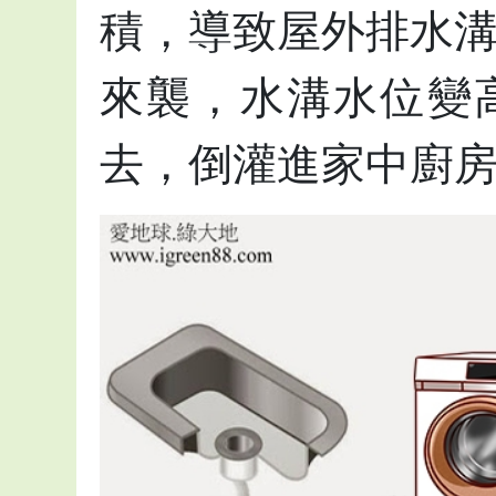
積，導致屋外排水
來襲，水溝水位變
去，倒灌進家中廚