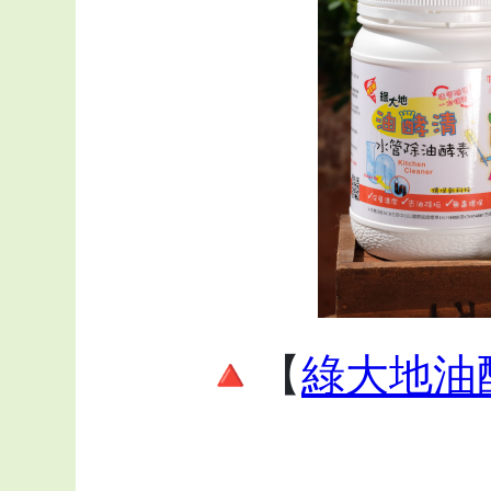
🔺【
綠大地油