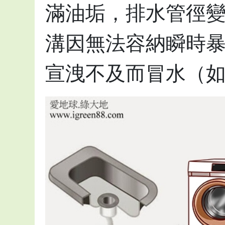
滿油垢，排水管徑
溝因無法容納瞬時
宣洩不及而冒水（