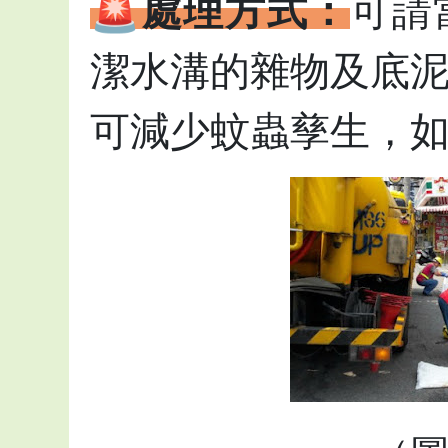
🚨處理方式：
可請
潔水溝的雜物及底
可減少蚊蟲孳生，