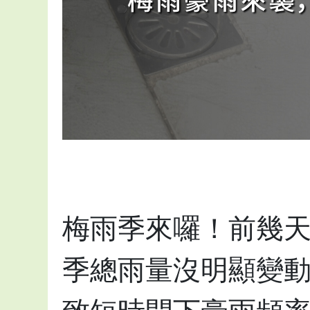
梅雨季來囉！前幾
季總雨量沒明顯變