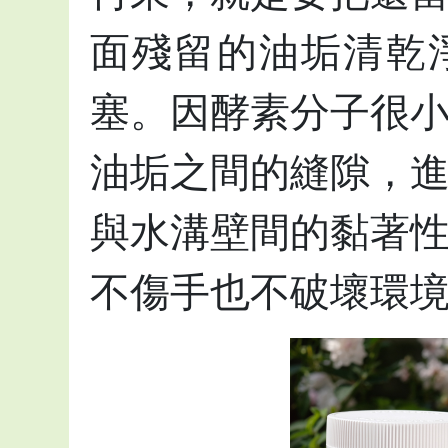
面殘留的油垢清乾
塞。因酵素分子很
油垢之間的縫隙，
與水溝壁間的黏著
不傷手也不破壞環