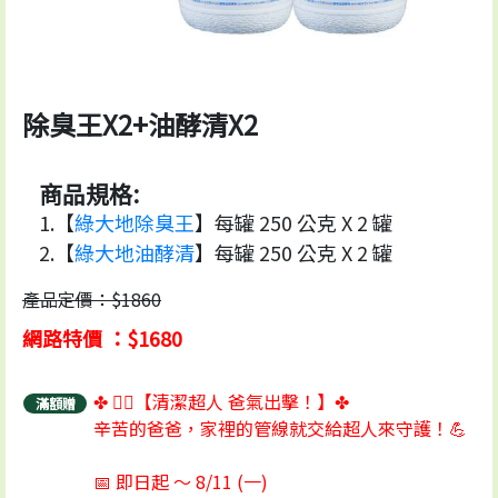
除臭王X2+油酵清X2
商品規格:
1.【
綠大地除臭王
】每罐 250 公克 X 2 罐
2.【
綠大地油酵清
】每罐 250 公克 X 2 罐
產品定價：$1860
網路特價 ：$1680
✤ 🦸‍♂️【清潔超人 爸氣出擊！】✤
滿額贈
辛苦的爸爸，家裡的管線就交給超人來守護！💪
📅 即日起 ～ 8/11 (一)