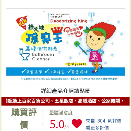
詳細產品介紹請點圖
超過上百家百貨公司、五星飯店、高級酒店、公家機關，使用【綠
購買評
整體滿意度
5.0
來自
804
則評價
價
/5
看更多評價