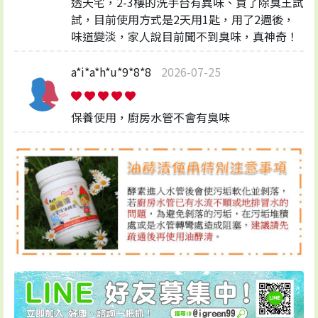
透天宅，2-3樓的洗手台有異味、買了除臭王試
試，目前使用方式是2天用1匙，用了2週後，
味道變淡，家人說目前聞不到臭味，真神奇！
a*i*a*h*u*9*8*8
2026-07-25
保養使用，廚房水管不會有臭味